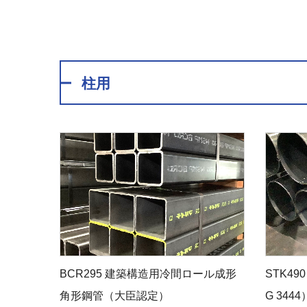
柱用
BCR295 建築構造用冷間ロール成形
STK4
角形鋼管（大臣認定）
G 3444