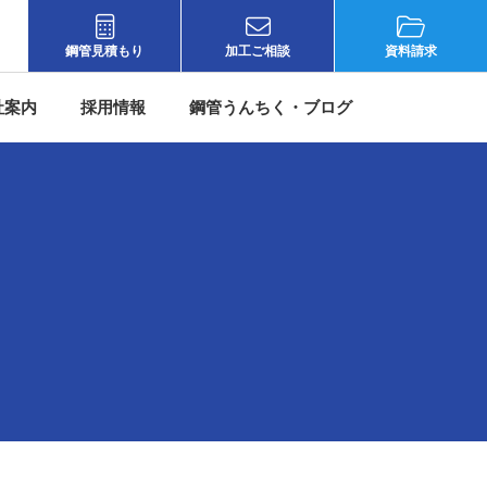
鋼管見積もり
加工ご相談
資料請求
社案内
採用情報
鋼管うんちく・ブログ
所（大阪）
会社概要
採用情報
鋼管うんちく
務所（東京）
代表者挨拶
宮脇鋼管について
宮脇鋼管ブログ
ンター（大阪）
経営理念
先輩社員の声
情シスの挑戦
ンター（埼玉）
もったいない精神・沿革
募集要項
ー（千葉）
人材教育
エントリーフォーム
製作所（滋賀）
宮脇鋼管のオモテウラ
大阪）