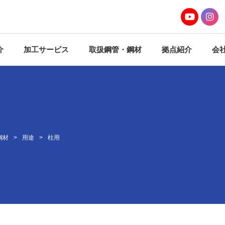
介
加工サービス
取扱鋼管・鋼材
拠点紹介
会
ザー
加工サービス
大阪本社 事務
納提案
資料ダウンロードページ
東京営業課 事
西日本パイプセ
東日本パイプセ
で
浦安加工センタ
株式会社東近江
考鐵株式会社（
鋼材
用途
柱用