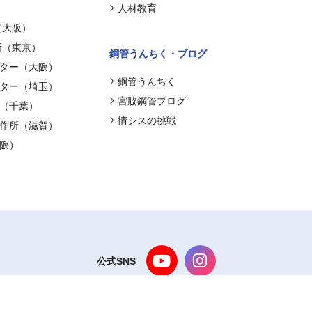
人材教育
（大阪）
所（東京）
鋼管うんちく・ブログ
ター（大阪）
鋼管うんちく
ター（埼玉）
宮脇鋼管ブログ
（千葉）
情シスの挑戦
作所（滋賀）
阪）
公式SNS
Copyright © Miyawaki Koukan co.,ltd All Rights Reserved.