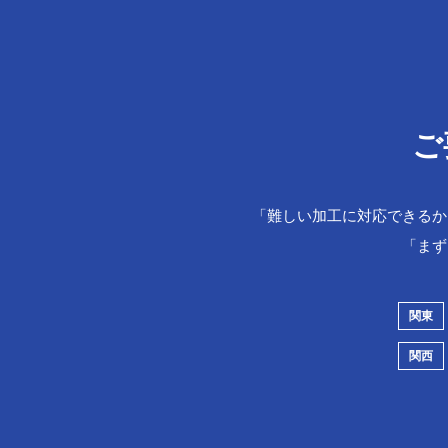
ご
「難しい加工に対応できるか
「まず
関東
関西