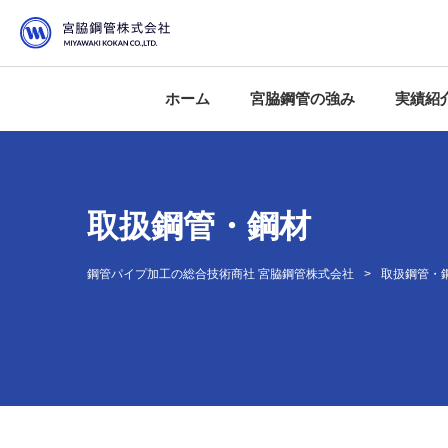
ホーム
宮脇鋼管の強み
実績紹
鋼管加工のベストアドバイ
ロットの大小に関わらず即
加工のすべてを品質管理
工期のズレを事前予測
VE提案から単品図の作成ま
取扱鋼管・鋼材
鋼管パイプ加工の総合技術商社 宮脇鋼管株式会社
取扱鋼管・