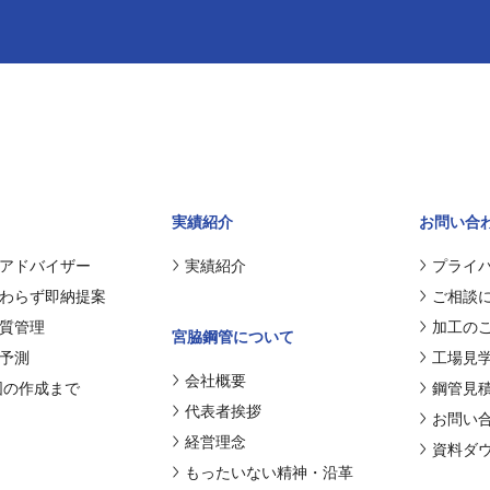
実績紹介
お問い合
アドバイザー
実績紹介
プライ
わらず即納提案
ご相談
質管理
加工の
宮脇鋼管について
予測
工場見
会社概要
図の作成まで
鋼管見
代表者挨拶
お問い
経営理念
資料ダ
もったいない精神・沿革