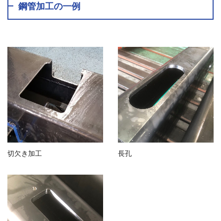
鋼管加工の一例
切欠き加工
長孔