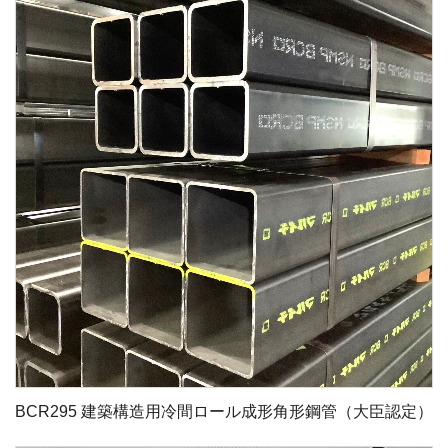
BCR295 建築構造用冷間ロール成形角形鋼管（大臣認定）