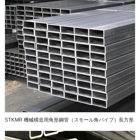
STKMR 機械構造用角形鋼管（スモール角パイプ）長方形