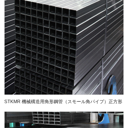
STKMR 機械構造用角形鋼管（スモール角パイプ）正方形