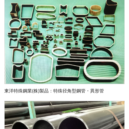
東洋特殊鋼業(株)製品：特殊径角型鋼管・異形管