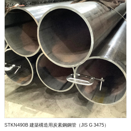
STKN490B 建築構造用炭素鋼鋼管（JIS G 3475）