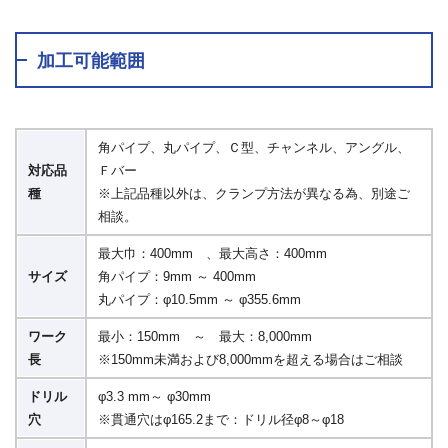
加工可能範囲
角パイプ、丸パイプ、Ｃ型、チャンネル、アングル、
対応品
Ｆバー
種
※上記品種以外は、クランプ方法が異なる為、別途ご
相談。
最大巾：400mm 、最大高さ：400mm
サイズ
角パイプ：9mm ～ 400mm
丸パイプ：φ10.5mm ～ φ355.6mm
ワーク
最小：150mm ～ 最大：8,000mm
長
※150mm未満および8,000mmを超える場合はご相談
ドリル
φ3.3 mm～ φ30mm
穴
※貫通穴はφ165.2まで：ドリル径φ8～φ18