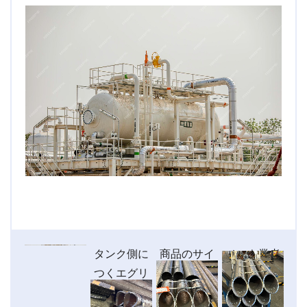
工
タ
短辺
タンク側に
商品のサイ
メッキ業者
長
がわ
つくエグリ
ズ125A
と打合せ
が
に4
加工
150Aのパイ
し、最適な
か