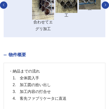
キ加
タンクに取
プに接合す
孔位置を提
芯
り付ける
るように加
案
為、曲線に
工
合わせてエ
グリ加工
物件概要
・納品までの流れ
1. 全体図入手
2. 加工図の拾い出し
3. 加工内容の打合せ
4. 客先ファブリケータに直送