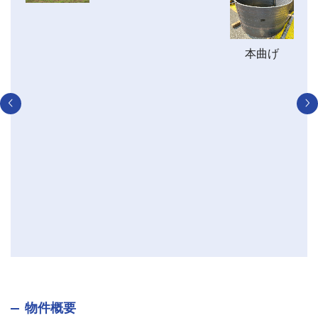
SM490A
30ｘ60 1
（S
本曲げ
3
1
※
の
合
リ
部
配
物件概要