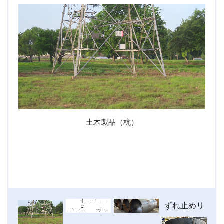
土木製品（杭）
品
土木製品
承認図
加工母材
ずれ止めリ
仮
（杭）
ブ
ず