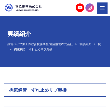
実績紹介
鋼管パイプ加工の総合技術商社 宮脇鋼管株式会社
実績紹介
杭
拘束鋼管 ずれ止めリブ溶接
拘束鋼管 ずれ止めリブ溶接