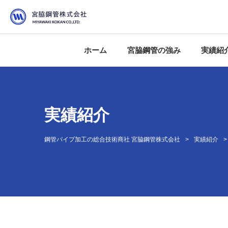
ホーム
宮脇鋼管の強み
実績紹
鋼管加工のベストアドバイ
ロットの大小に関わらず即
加工のすべてを品質管理
工期のズレを事前予測
VE提案から単品図の作成ま
実績紹介
鋼管パイプ加工の総合技術商社 宮脇鋼管株式会社
実績紹介