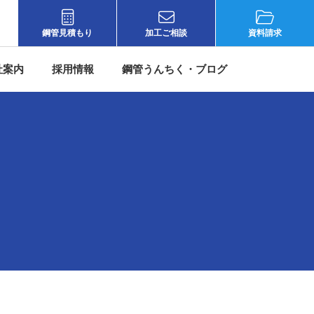
鋼管見積もり
加工ご相談
資料請求
社案内
採用情報
鋼管うんちく・ブログ
所（大阪）
会社概要
採用情報
鋼管うんちく
務所（東京）
代表者挨拶
宮脇鋼管について
宮脇鋼管ブログ
ンター（大阪）
経営理念
先輩社員の声
情シスの挑戦
ンター（埼玉）
もったいない精神・沿革
募集要項
ー（千葉）
人材教育
エントリーフォーム
製作所（滋賀）
宮脇鋼管のオモテウラ
大阪）