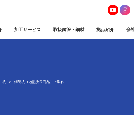
介
加工サービス
取扱鋼管・鋼材
拠点紹介
会
ザー
加工サービス
大阪本社 事務
納提案
資料ダウンロードページ
東京営業課 事
西日本パイプセ
東日本パイプセ
で
浦安加工センタ
株式会社東近江
考鐵株式会社（
杭
鋼管杭（地盤改良商品）の製作