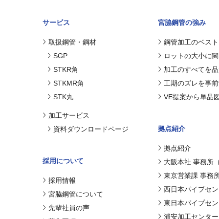
サービス
宮脇鋼管の強み
取扱鋼管・鋼材
鋼管加工のベスト
SGP
ロットの大小に関
STKR角
加工のすべてを品
STKMR角
工期のズレを事前
STK丸
VE提案から単品
加工サービス
拠点紹介
資料ダウンロードページ
拠点紹介
採用について
大阪本社 事務所
東京営業課 事務
採用情報
西日本パイプセン
宮脇鋼管について
東日本パイプセン
先輩社員の声
浦安加工センター