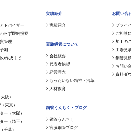
実績紹介
お問い合
アドバイザー
実績紹介
プライ
わらず即納提案
ご相談
質管理
加工の
宮脇鋼管について
予測
工場見
会社概要
図の作成まで
鋼管見
代表者挨拶
お問い
経営理念
資料ダ
もったいない精神・沿革
人材教育
（大阪）
所（東京）
鋼管うんちく・ブログ
ター（大阪）
鋼管うんちく
ター（埼玉）
宮脇鋼管ブログ
（千葉）