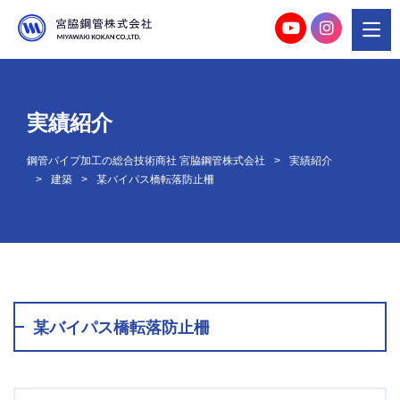
実績紹介
鋼管パイプ加工の総合技術商社 宮脇鋼管株式会社
実績紹介
建築
某バイパス橋転落防止柵
某バイパス橋転落防止柵