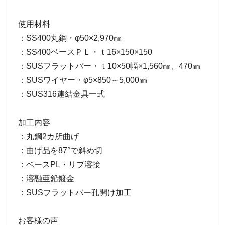
使用材料
：SS400丸鋼・φ50×2,970㎜
：SS400ベースＰＬ・ｔ16×150×150
：SUSフラットバー・ｔ10×50幅×1,560㎜、470㎜
：SUSワイヤー・φ5×850～5,000㎜
：SUS316連結金具一式
加工内容
：丸鋼2カ所曲げ
：曲げ品を87°で斜め切
：ベースPL・リブ溶接
：溶融亜鉛鍍金
：SUSフラットバー孔開け加工
お客様の声