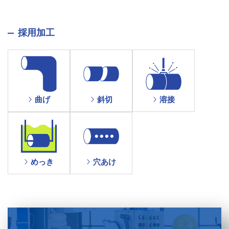
採用加工
曲げ
斜切
溶接
めっき
穴あけ