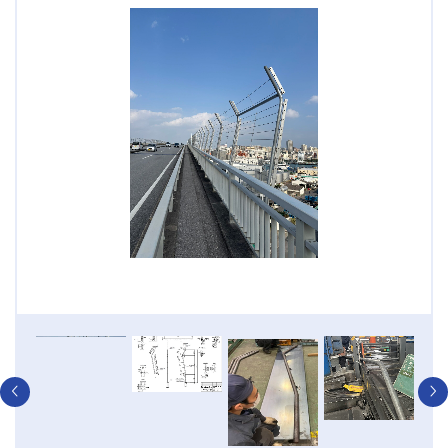
付完
製作承認図
支柱曲げ加
支柱ベース
ベ
作成
工(丸鋼
端部斜切加
ー
φ50・2カ所
工(3°傾斜）
プ
曲げ）