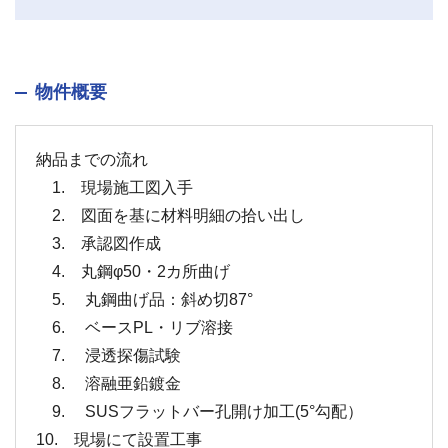
物件概要
納品までの流れ
1. 現場施工図入手
2. 図面を基に材料明細の拾い出し
3. 承認図作成
4. 丸鋼φ50・2カ所曲げ
5. 丸鋼曲げ品：斜め切87°
6. ベースPL・リブ溶接
7. 浸透探傷試験
8. 溶融亜鉛鍍金
9. SUSフラットバー孔開け加工(5°勾配）
10. 現場にて設置工事