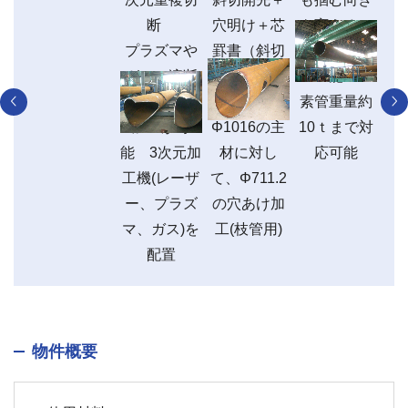
断
穴明け＋芯
を変えるこ
は
プラズマや
罫書（斜切
とで加工可
で
ガスで溶断
り部の開先
能
て
し、複雑な
も可能)
素管重量約
法
加工が可
Φ1016の主
10ｔまで対
の
能 3次元加
材に対し
応可能
認
工機(レーザ
て、Φ711.2
し
ー、プラズ
の穴あけ加
マ、ガス)を
工(枝管用)
配置
物件概要