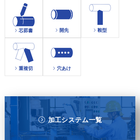
鞍型
開先
芯罫書
重複切
穴あけ
加工システム一覧