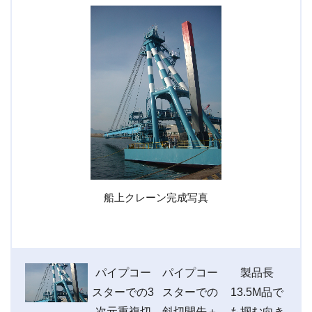
船上クレーン完成写真
プラ
断部
船上クレー
パイプコー
パイプコー
製品長
製
写真
ン完成写真
スターでの3
スターでの
13.5M品で
の
次元重複切
斜切開先＋
も掴む向き