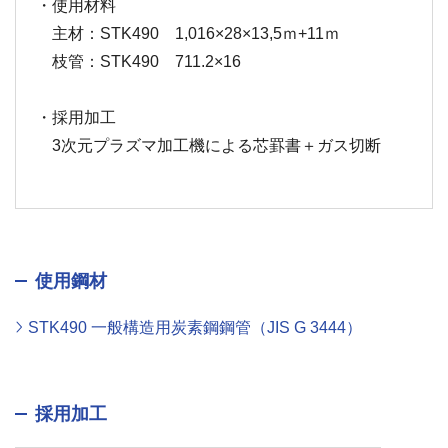
・使用材料
主材：STK490 1,016×28×13,5ｍ+11ｍ
枝管：STK490 711.2×16
・採用加工
3次元プラズマ加工機による芯罫書＋ガス切断
使用鋼材
STK490 一般構造用炭素鋼鋼管（JIS G 3444）
採用加工