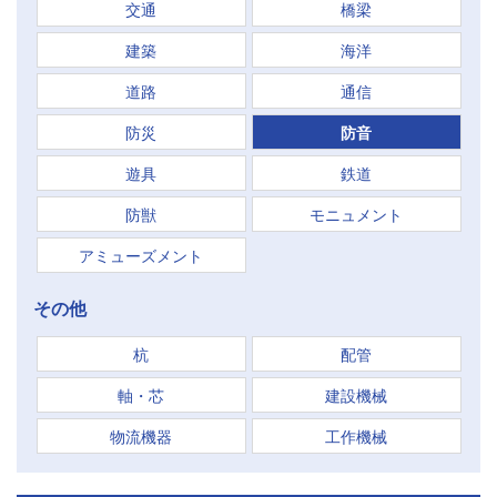
交通
橋梁
建築
海洋
道路
通信
防災
防音
遊具
鉄道
防獣
モニュメント
アミューズメント
その他
杭
配管
軸・芯
建設機械
物流機器
工作機械