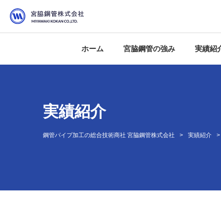
ホーム
宮脇鋼管の強み
実績紹
鋼管加工のベストアドバイ
ロットの大小に関わらず即
加工のすべてを品質管理
工期のズレを事前予測
VE提案から単品図の作成ま
実績紹介
鋼管パイプ加工の総合技術商社 宮脇鋼管株式会社
実績紹介