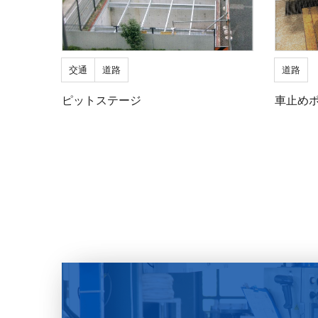
交通
道路
道路
ピットステージ
車止め