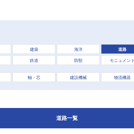
建築
海洋
道路
鉄道
防獣
モニュメン
軸・芯
建設機械
物流機器
道路一覧