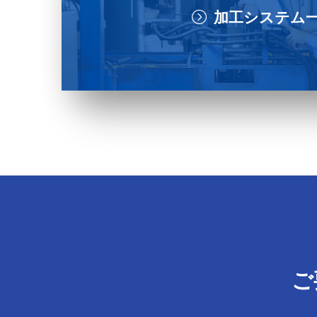
加工システム
ご