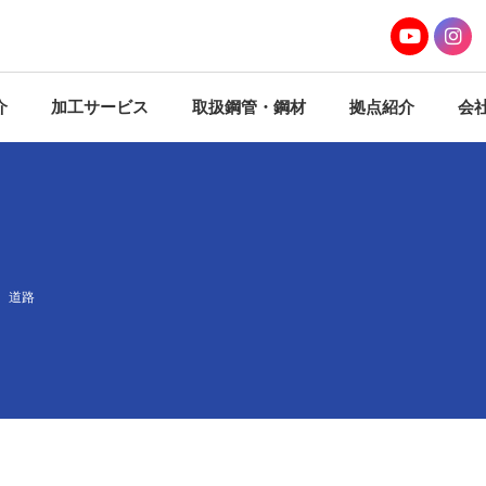
介
加工サービス
取扱鋼管・鋼材
拠点紹介
会
ザー
加工サービス
大阪本社 事務
納提案
資料ダウンロードページ
東京営業課 事
西日本パイプセ
東日本パイプセ
で
浦安加工センタ
株式会社東近江
考鐵株式会社（
道路