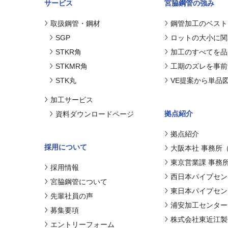
サービス
宮脇鋼管の強み
取扱鋼管・鋼材
鋼管加工のベスト
SGP
ロットの大小に関
STKR角
加工のすべてを品
STKMR角
工期のズレを事前
STK丸
VE提案から単品
加工サービス
拠点紹介
資料ダウンロードページ
拠点紹介
採用について
大阪本社 事務所
東京営業課 事務
採用情報
西日本パイプセン
宮脇鋼管について
東日本パイプセン
先輩社員の声
浦安加工センター
募集要項
株式会社東近江製
エントリーフォーム