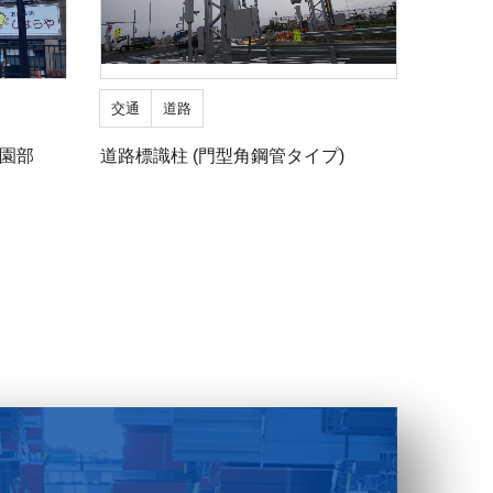
交通
道路
園部
道路標識柱 (⾨型⾓鋼管タイプ)