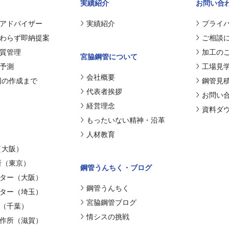
実績紹介
お問い合
アドバイザー
実績紹介
プライ
わらず即納提案
ご相談
質管理
加工の
宮脇鋼管について
予測
工場見
会社概要
図の作成まで
鋼管見
代表者挨拶
お問い
経営理念
資料ダ
もったいない精神・沿革
人材教育
（大阪）
所（東京）
鋼管うんちく・ブログ
ター（大阪）
鋼管うんちく
ター（埼玉）
宮脇鋼管ブログ
（千葉）
情シスの挑戦
作所（滋賀）