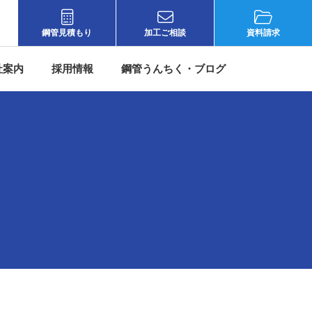
鋼管見積もり
加工ご相談
資料請求
社案内
採用情報
鋼管うんちく・ブログ
所（大阪）
会社概要
採用情報
鋼管うんちく
務所（東京）
代表者挨拶
宮脇鋼管について
宮脇鋼管ブログ
ンター（大阪）
経営理念
先輩社員の声
情シスの挑戦
ンター（埼玉）
もったいない精神・沿革
募集要項
ー（千葉）
人材教育
エントリーフォーム
製作所（滋賀）
宮脇鋼管のオモテウラ
大阪）