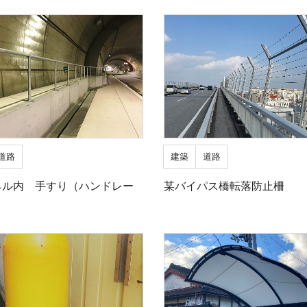
道路
建築
道路
ネル内 手すり（ハンドレー
某バイパス橋転落防止柵